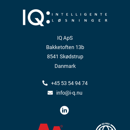
IQ ApS
Bakketoften 13b
8541 Skødstrup
Danmark
+45 53 54 94 74
info@i-q.nu